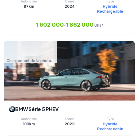
Autonomie
Année
Type
87km
2024
Hybride
Rechargeable
1 602 000
1 862 000
-
Dhs*
Chargement de la photo…
BMW Série 5 PHEV
Autonomie
Année
Type
103km
2023
Hybride
Rechargeable