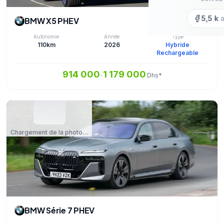
5,5 k
a
BMW X5 PHEV
Autonomie
Année
Type
110km
2026
Hybride
Rechargeable
914 000
1 179 000
-
Dhs*
Chargement de la photo…
BMW Série 7 PHEV