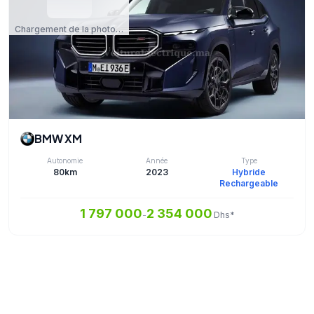
Chargement de la photo…
BMW XM
Autonomie
Année
Type
80km
2023
Hybride
Rechargeable
1 797 000
2 354 000
-
Dhs*