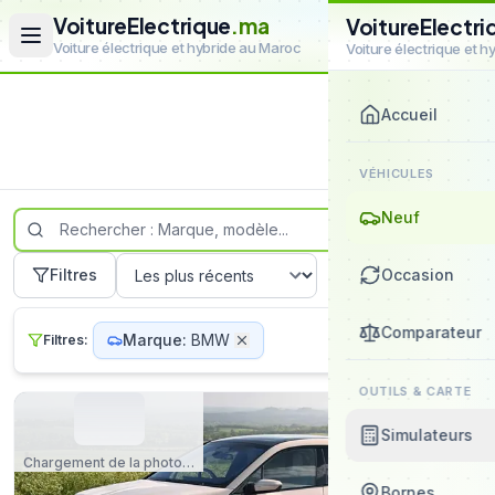
VoitureElectrique
.ma
VoitureElectri
Voiture électrique et hybride au Maroc
Voiture électrique et 
Accueil
Accueil
Véhicules neufs
VÉHICULES
Neuf
Filtres
Occasion
Comparateur
Marque:
BMW
Filtres:
OUTILS & CARTE
Simulateurs
Chargement de la photo…
Bornes