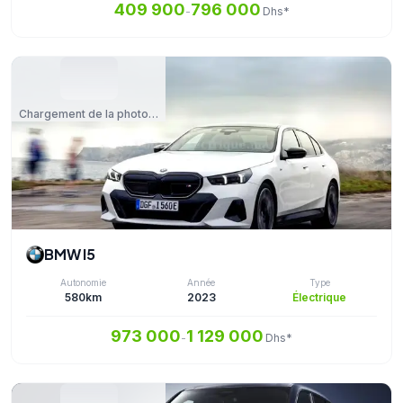
409 900
796 000
-
Dhs*
Chargement de la photo…
BMW I5
Autonomie
Année
Type
580km
2023
Électrique
973 000
1 129 000
-
Dhs*