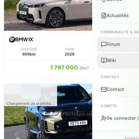
Actualités
COMMUNAUTÉ & GU
BMW IX
Forum
Autonomie
Année
Type
600km
2026
Électrique
Wiki
1 797 000
Dhs*
CONTACT
Contact
Chargement de la photo…
COMPTE
Se connecter / 
SUIVE