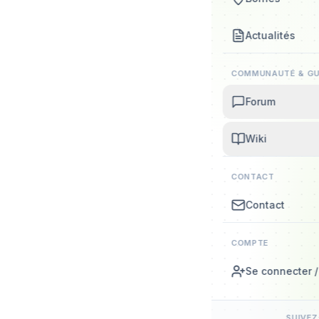
Actualités
COMMUNAUTÉ & GU
Forum
Wiki
CONTACT
Contact
COMPTE
Se connecter / 
SUIVE