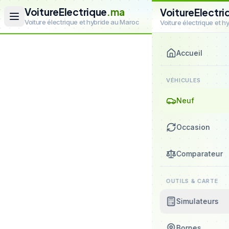
VoitureElectrique
.ma
VoitureElectri
Voiture électrique et hybride au Maroc
Voiture électrique et 
Accueil
VÉHICULES
Neuf
Occasion
Comparateur
OUTILS & CARTE
Simulateurs
Bornes