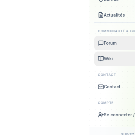
Actualités
COMMUNAUTÉ & GU
Forum
Wiki
CONTACT
Contact
COMPTE
Se connecter / 
SUIVE