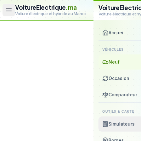
VoitureElectrique
.ma
VoitureElectri
Voiture électrique et hybride au Maroc
Voiture électrique et 
Accueil
VÉHICULES
Neuf
Occasion
Comparateur
OUTILS & CARTE
Simulateurs
Bornes