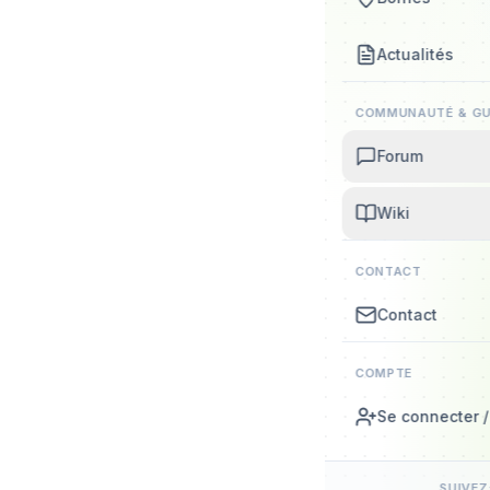
Actualités
COMMUNAUTÉ & GU
Forum
Wiki
CONTACT
Contact
COMPTE
Se connecter / 
SUIVE