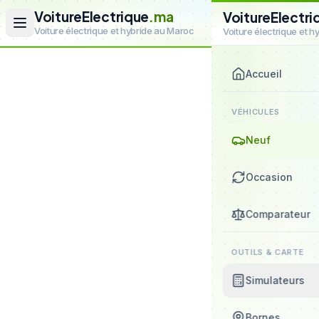
VoitureElectrique
.ma
VoitureElectri
Voiture électrique et hybride au Maroc
Voiture électrique et 
Accueil
VÉHICULES
Neuf
Occasion
Comparateur
OUTILS & CARTE
Simulateurs
Bornes