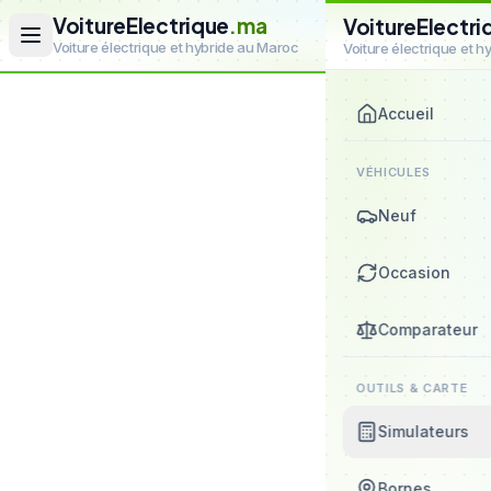
VoitureElectrique
.ma
VoitureElectri
Voiture électrique et hybride au Maroc
Voiture électrique et 
Accueil
VÉHICULES
Neuf
Occasion
Comparateur
OUTILS & CARTE
Simulateurs
Bornes