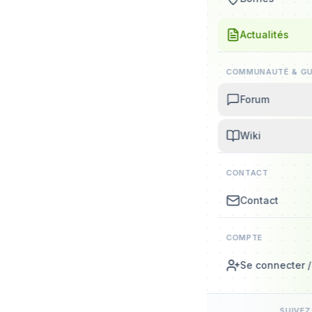
Actualités
COMMUNAUTÉ & GU
Forum
Wiki
CONTACT
Contact
COMPTE
Se connecter / 
SUIVE