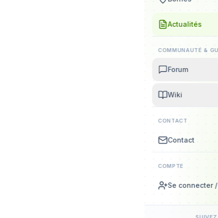
Actualités
COMMUNAUTÉ & GU
Forum
Wiki
CONTACT
Contact
COMPTE
Se connecter / 
SUIVE