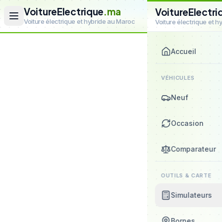
VoitureElectrique
.ma
VoitureElectri
Voiture électrique et hybride au Maroc
Voiture électrique et 
Accueil
VÉHICULES
Neuf
Occasion
Comparateur
OUTILS & CARTE
Simulateurs
Bornes