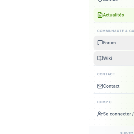
Actualités
COMMUNAUTÉ & GU
Forum
Wiki
CONTACT
Contact
COMPTE
Se connecter / 
SUIVE