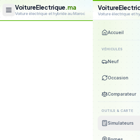
VoitureElectrique
.ma
VoitureElectri
Voiture électrique et hybride au Maroc
Voiture électrique et 
Accueil
VÉHICULES
Neuf
Occasion
Comparateur
OUTILS & CARTE
Simulateurs
Bornes